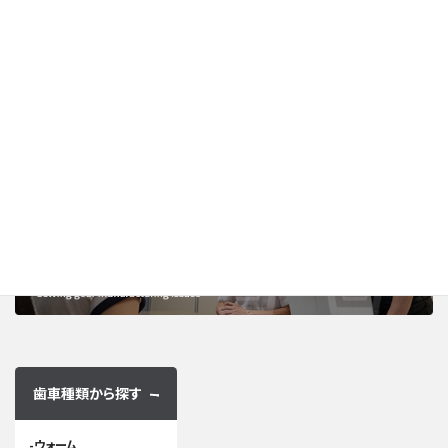
搬送装置向けア
ルミ製平歯車
材 質 : アルミニウム
業 界 : 搬送装置
ロット : 2,000個
歯車種類から探す
ウォーム